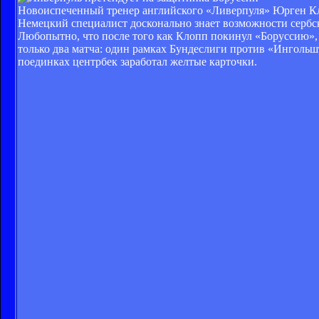
Новоиспеченный тренер английского «Ливерпуля» Юрген Кл
Немецкий специалист досконально знает возможности сербск
Любопытно, что после того как Клопп покинул «Боруссию», 
только два матча: один рамках Бундеслиги против «Ингольшт
поединках центрбек заработал желтые карточки.