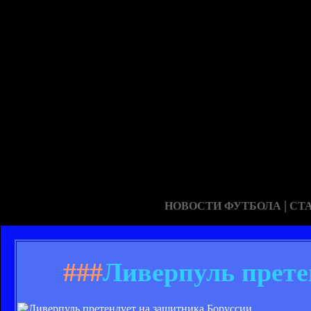
|
НОВОСТИ ФУТБОЛА
СТ
###
Ливерпуль прете