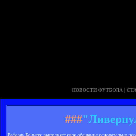
|
НОВОСТИ ФУТБОЛА
СТ
###
"Ливерпул
Рафаэль Бенитес выполняет свое обещание основательно пер