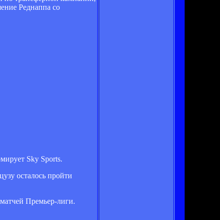
шение Реднаппа со
мирует Sky Sports.
цузу осталось пройти
 матчей Премьер-лиги.