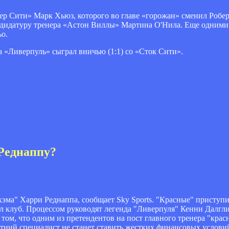
тер Сити» Марк Хьюз, которого во главе «горожан» сменил Роб
ндидатуру тренера «Астон Виллы» Мартина О'Нила. Еще одними 
о.
 «Ливерпуль» сыграл вничью (1:1) со «Сток Сити».
Реднаппу?
хэма" Харри Реднаппа, сообщает Sky Sports. "Красные" приступ
ул клуб. Процессом руководят легенда "Ливерпуля" Кенни Далгл
ом, что одним из претендентов на пост главного тренера "красн
етний специалист не станет ставить жестких финансовых услови