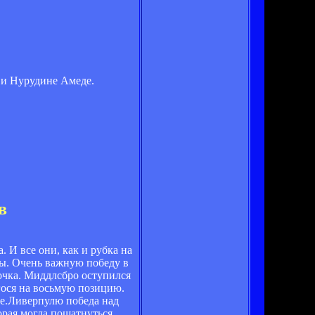
 и Нурудине Амеде.
в
 И все они, как и рубка на
ды. Очень важную победу в
очка. Миддлсбро оступился
гося на восьмую позицию.
ее.Ливерпулю победа над
орая могла пошатнуться