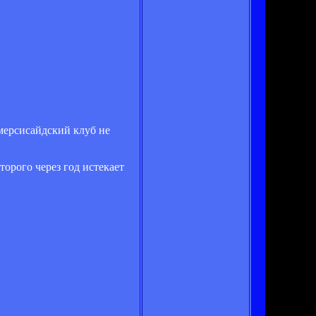
мерсисайдский клуб не
торого через год истекает