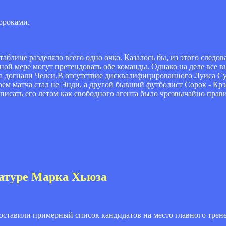
ороками.
блице разделяло всего одно очко. Казалось бы, из этого следова
ой мере могут претендовать обе команды. Однако на деле все в
тра догнали Челси.В отсутствие дисквалифицированного Луиса С
ем матча стал не Энди, а другой бывший футболист Сорок - Кр
дписать его летом как свободного агента было чрезвычайно пра
датуре Марка Хьюза
ставили примерный список кандидатов на место главного трен