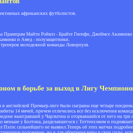
лантов
пективных африканских футболистов.
нды Прампрам Майти Ройялз - Брайте Гиенфи, Джеймсе Акаминко
каминко и Амед - полузащитники.
ь тренеров молодежной команды Ливерпуля.
оном в борьбе за выход в Лигу Чемпионо
в английской Премьер-лиге были сыграны еще четыре поединка.
забиты 14 мячей, причем отличились все без исключения коман
Лондоне выигравший у Чарльтона и оторвавшийся от него на три 
чко меньше у Болтона, разделавшегося с Тоттенхэмом и поднявше
л Пэлэс сильнейшего не выявил.Теперь об этих матчах подробн
турнирное положение, но и для обретения веры в свои силы, кот