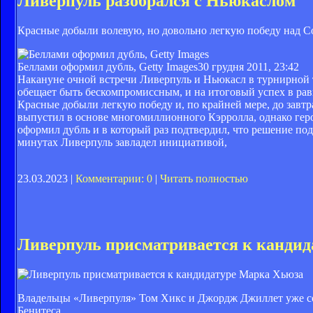
Ливерпуль разобрался с Ньюкаслом
Красные добыли волевую, но довольно легкую победу над С
Беллами оформил дубль, Getty Images
30 грудня 2011, 23:42
Накануне очной встречи Ливерпуль и Ньюкасл в турнирной та
обещает быть бескомпромиссным, и на итоговый успех в равн
Красные добыли легкую победу и, по крайней мере, до зав
выпустил в основе многомиллионного Кэрролла, однако геро
оформил дубль и в который раз подтвердил, что решение по
минутах Ливерпуль завладел инициативой,
23.03.2023 |
Комментарии: 0
|
Читать полностью
Ливерпуль присматривается к канди
Владельцы «Ливерпуля» Том Хикс и Джордж Джиллет уже со
Бенитеса.