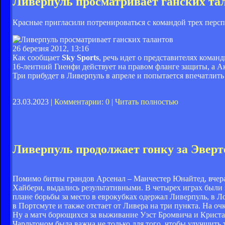
Ливерпуль просматривает ганских та
Красные пригласили потренироваться с командой трех перс
26 березня 2012, 13:16
Как сообщает
Sky Sports
, речь идет о представителях кома
16-леитний Гиенфи действует на правом фланге защиты, а А
Три прибудет в Ливерпуль в апреле и попытается впечатлит
23.03.2023 |
Комментарии: 0
|
Читать полностью
Ливерпуль продолжает гонку за Эверт
Помимо битвы грандов Арсенал – Манчестер Юнайтед, вчера 
Хайбери, выдались результативными. В четырех играх были 
плане борьбы за место в еврокубках одержал Ливерпуль, в 
в Портсмуте и также отстает от Ливера на три пункта. На о
Ну а матч борющихся за выживание Уэст Бромвича и Криста
Чарльтоном была важна не только для того, чтобы улучшить 