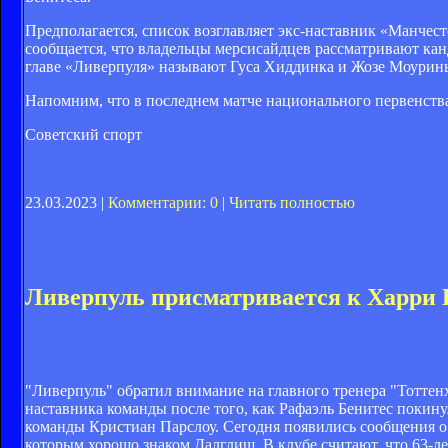
Предполагается, список возглавляет экс-наставник «Манчес
сообщается, что владельцы мерсисайдцев рассматривают ка
главе «Ливерпуля» называют Гуса Хиддинка и Жозе Моуринь
Напомним, что в последнем матче национального первенства
Советский спорт
23.03.2023 |
Комментарии: 0
|
Читать полностью
Ливерпуль присматривается к Харри 
"Ливерпуль" обратил внимание на главного тренера "Тоттен
наставника команды после того, как Рафаэль Бенитес покин
команды Кристиан Парслоу. Сегодня появились сообщения о т
которым хорошо знаком Далглиш. В клубе считают, что 63-л