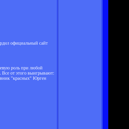
ердил официальный сайт
чевую роль при любой
. Все от этого выигрывают:
тавник "красных" Юрген