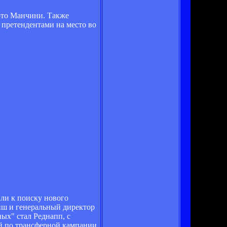
ерто Манчини. Также
претендентами на место во
или к поиску нового
иш и генеральный директор
ых" стал Реднапп, с
й по трансферной кампании,