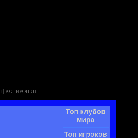
|
Ы
КОТИРОВКИ
Топ клубов
мира
Топ игроков