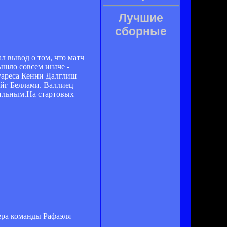
Лучшие
сборные
л вывод о том, что матч
ышло совсем иначе -
уареса Кенни Далглиш
эйг Беллами. Валлиец
вильным.На стартовых
ера команды Рафаэля