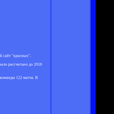
 сайт "красных".
ыло рассчитано до 2018
 команды 122 матча. В